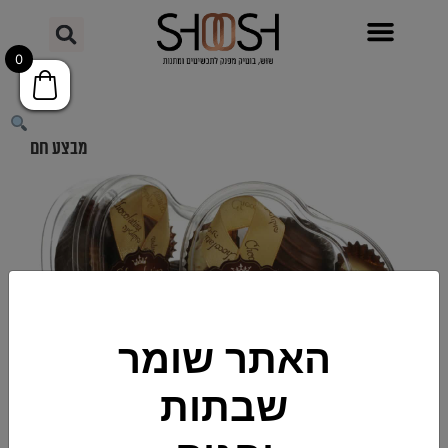
0
מבצע חם
האתר שומר
שבתות
מספר קטלוגי >>
C10013