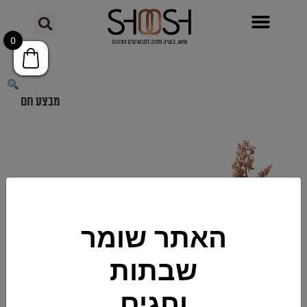
0
מבצע חם
האתר שומר
שבתות
וחגים