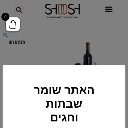
0
מבצע חם
האתר שומר
שבתות
וחגים
מספר קטלוגי >>
I10027