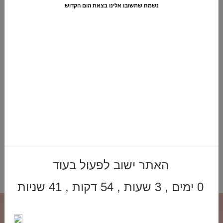
קטגוריות >>
חגים
,
מתנות מעוצבות
,
עיצובים ומתנות לגבר
,
עיצובים עם
נשמח שתשובו אלינו בצאת הום הקדוש
מוצרי יין
,
פורים
₪
425.00
מעמד ליין "חצק'ל" בעיצוב מרשים ויהודי
עם שורות פרלינים בלגים משובחים
המלאי אזל
מוצרים משלימים
האתר ישוב לפעול בעוד
0 ימים , 3 שעות , 54 דקות , 41 שניות