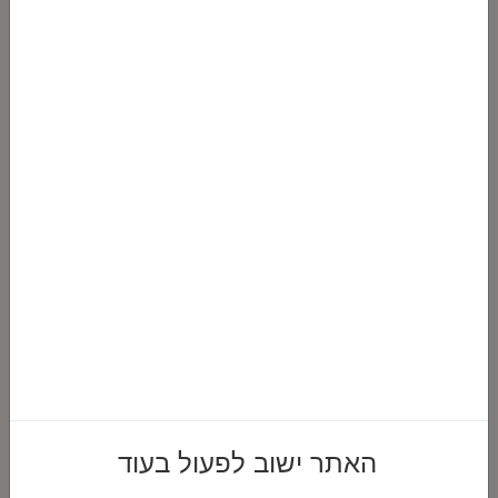
מפיץ ריח 150 מ"ל WHITE FLOWER בעיצוב צדפים
₪
69.00
האתר ישוב לפעול בעוד